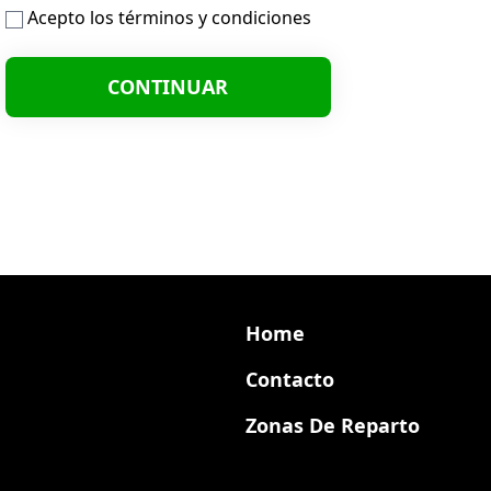
Acepto los
términos y condiciones
uda? Contacta con nosotros
Síguenos en las re
971623995
Home
Contacto
Zonas De Reparto