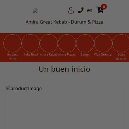
0
es
Amira Great Kebab - Dürum & Pizza
Un buen
Poke Bowl
Amira Kebab
Amira Pizzas
Burger
Wok Oriental
Otras
inicio
delicias
Un buen inicio